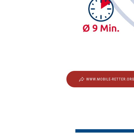
WWW.MOBILE-RETTER.OR