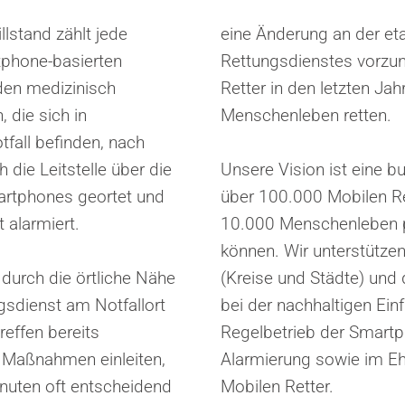
llstand zählt jede
eine Änderung an der eta
tphone-basierten
Rettungsdienstes vorzu
den medizinisch
Retter in den letzten Ja
, die sich in
Menschenleben retten.
fall befinden, nach
die Leitstelle über die
Unsere Vision ist eine 
rtphones geortet und
über 100.000 Mobilen Re
 alarmiert.
10.000 Menschenleben p
können. Wir unterstütze
 durch die örtliche Nähe
(Kreise und Städte) und 
ngsdienst am Notfallort
bei der nachhaltigen Ei
reffen bereits
Regelbetrieb der Smartph
e Maßnahmen einleiten,
Alarmierung sowie im 
inuten oft entscheidend
Mobilen Retter.