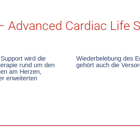
 Advanced Cardiac Life 
Support wird die
ngefasst. Zudem
Therapie rund um den
gehört auch die Verso
gen am Herzen,
r erweiterten