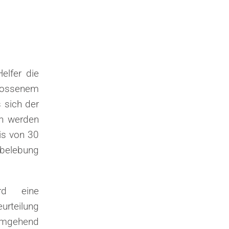
elfer die
ossenem
 sich der
en werden
is von 30
belebung
.
rd eine
rteilung
 umgehend