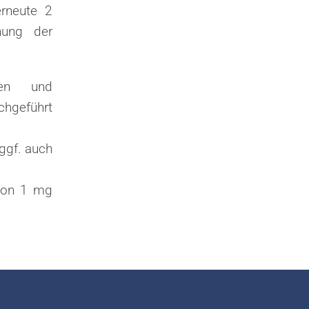
erneute 2
hung der
gen und
hgeführt
ggf. auch
 von 1 mg