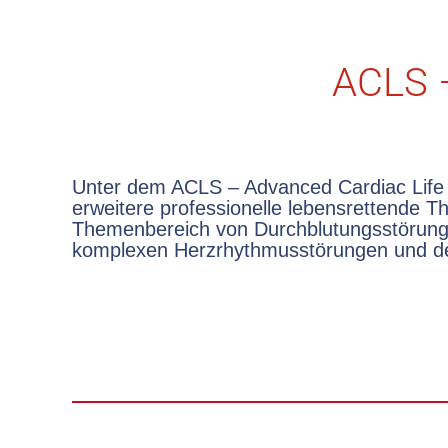
ACLS –
Unter dem ACLS – Advanced Cardiac Life 
Wiederbelebung des Erwachsenen zusamme
erweitere professionelle lebensrettende 
Themenbereich von Durchblutungsstörun
komplexen Herzrhythmusstörungen und de