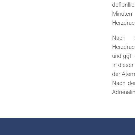
defibril
Minuten
Herzdruc
Nach 2
Herzdru
und ggf. e
In diese
der Atem
Nach der
Adrenalin 