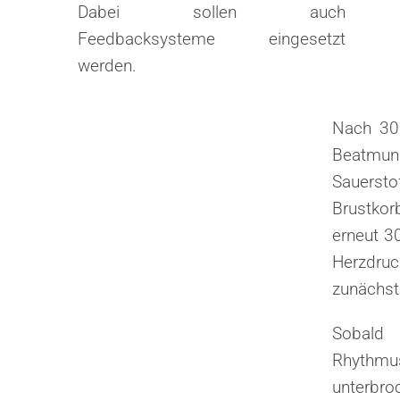
Dabei sollen auch
Feedbacksysteme eingesetzt
werden.
Nach 30 
Beatmu
Sauersto
Brustkor
erneut 3
Herzdru
zunächst 
Sobald
Rhythmu
unterbro