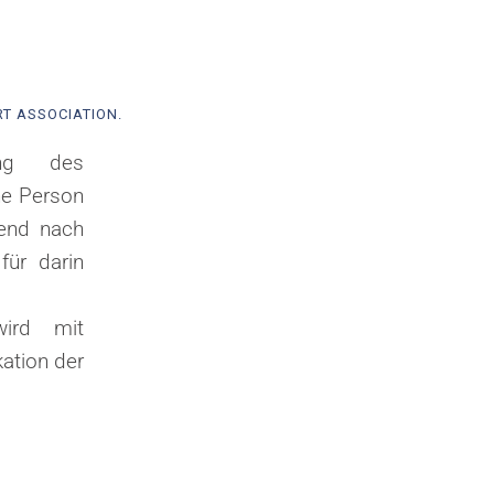
T ASSOCIATION.
ung des
ene Person
ßend nach
für darin
ird mit
ation der